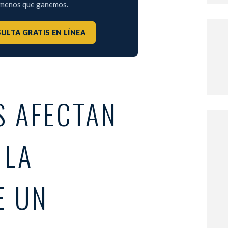
a menos que ganemos.
ULTA GRATIS EN LÍNEA
S AFECTAN
 LA
E UN