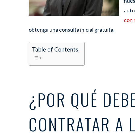
nues
auto
con 
obtenga una consulta inicial gratuita.
Table of Contents
¿POR QUÉ DEB
CONTRATAR A 