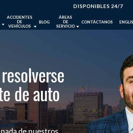
DISPONIBLES 24/7
ACCIDENTES
ÁREAS
DE
DE
BLOG
CONTÁCTANOS
ENGLI
S
VEHÍCULOS
SERVICIO
ABOGADO DE ACCIDENTES DE
ABOGADO DE LESIONES
 PERSONALES
AUTO EN BALTIMORE
PERSONALES EN BALTIMORE
TE DE
BALTIMORE, MD
ES
 DE ACCIDENTES DE UBER
ABOGADO DE ACCIDENTES DE
ABOGADO DE LESIONES
DUNDALK, MD
MORE
MOTOCICLETA EN BALTIMORE
PERSONALES EN DUNDALK
 EN
LARGO, MD
 DE COMPENSACIÓN
ABOGADO DE ACCIDENTES DE
ABOGADO DE LESIONES
 resolverse
EN BALTIMORE
CAMIÓN EN BALTIMORE
PERSONALES EN LARGO
ES DE
S
 DE MUERTE POR
ABOGADO DE LESIONES
CIA EN BALTIMORE
te de auto
PERSONALES EN MARYLAND
IONES
IMORE
S LAS ÁREAS DE
VER TODAS LAS ÁREAS
A
OBADOS
inada de nuestros