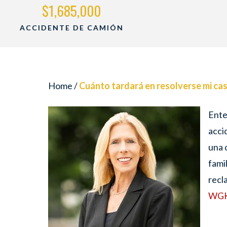
$1,500,000
LESIONES CATASTRÓFICAS
Home
/
Cuánto tardará en resolverse mi ca
Ente
acci
una 
fami
recl
WGK 