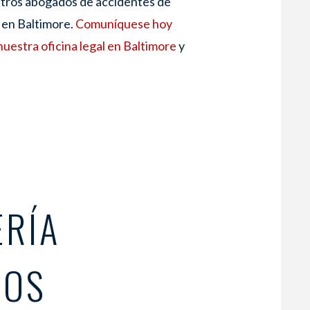
tros abogados de accidentes de
 en Baltimore.
Comuníquese hoy
nuestra oficina legal en Baltimore
y
ERÍA
LOS