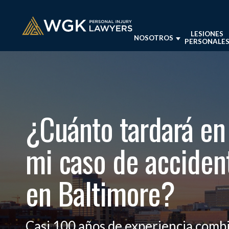
LESIONES
NOSOTROS
PERSONALE
LESIONES
SOBRE NUESTRO BUFE
ABOGADOS DE LESION
PERSONALES
ABOGADO
EN BALTI
NUESTROS ABOGADOS
BALTIMORE, MD
ABOGADO
¿Cuánto tardará en
LABORAL 
OPINIONES DE CLIENT
LESIONES PERSONALE
ABOGADO
NEGLIGEN
mi caso de acciden
RECURSOS SOBRE LES
PERSONALES EN BALT
VER TODA
PRÁCTIC
en Baltimore?
RESULTADOS COMPR
Casi 100 años de experiencia comb