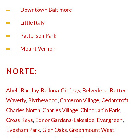
Downtown Baltimore
Little Italy
Patterson Park
Mount Vernon
NORTE:
Abell
,
Barclay
,
Bellona-Gittings
,
Belvedere
,
Better
Waverly
,
Blythewood
,
Cameron Village
,
Cedarcroft
,
Charles North
,
Charles Village
,
Chinquapin Park
,
Cross Keys
,
Ednor Gardens-Lakeside
,
Evergreen
,
Evesham Park
,
Glen Oaks
,
Greenmount West
,