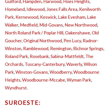
Guilford
,
Hampden
,
Harwood
,
Hoes Heights
,
Homeland
,
Idlewood
,
Jones Falls Area
,
Kenilworth
Park
,
Kernewood
,
Keswick
,
Lake Evesham
,
Lake
Walker
,
Medfield
,
Mid-Govans
,
New Northwood
,
North Roland Park / Poplar Hill
,
Oakenshawe
,
Old
Goucher
,
Original Northwood
,
Pen Lucy
,
Radnor-
Winston
,
Ramblewood
,
Remington
,
Richnor Springs
,
Roland Park
,
Rosebank
,
Sabina-Mattfeldt
,
The
Orchards
,
Tuscany-Canterbury
,
Waverly
,
Wilson
Park
,
Winston-Govans
,
Woodberry
,
Woodbourne
Heights
,
Woodbourne-Mccabe
,
Wyman Park
,
Wyndhurst
.
SUROESTE: