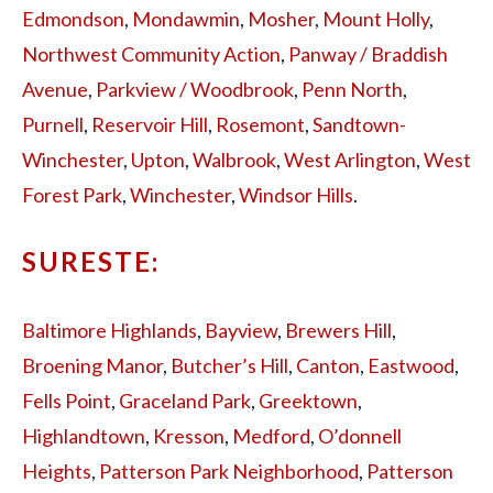
Edmondson
,
Mondawmin
,
Mosher
,
Mount Holly
,
Northwest Community Action
,
Panway / Braddish
Avenue
,
Parkview / Woodbrook
,
Penn North
,
Purnell
,
Reservoir Hill
,
Rosemont
,
Sandtown-
Winchester
,
Upton
,
Walbrook
,
West Arlington
,
West
Forest Park
,
Winchester
,
Windsor Hills
.
SURESTE:
Baltimore Highlands
,
Bayview
,
Brewers Hill
,
Broening Manor
,
Butcher’s Hill
,
Canton
,
Eastwood
,
Fells Point
,
Graceland Park
,
Greektown
,
Highlandtown
,
Kresson
,
Medford
,
O’donnell
Heights
,
Patterson Park Neighborhood
,
Patterson