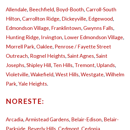
Allendale
,
Beechfield
,
Boyd-Booth
,
Carroll-South
Hilton
,
Carrollton Ridge
,
Dickeyville
,
Edgewood
,
Edmondson Village
,
Franklintown
,
Gwynns Falls
,
Hunting Ridge
,
Irvington
,
Lower Edmondson Village
,
Morrell Park
,
Oaklee
,
Penrose / Fayette Street
Outreach
,
Rognel Heights
,
Saint Agnes
,
Saint
Josephs
,
Shipley Hill
,
Ten Hills
,
Tremont
,
Uplands
,
Violetville
,
Wakefield
,
West Hills
,
Westgate
,
Wilhelm
Park
,
Yale Heights
.
NORESTE:
Arcadia
,
Armistead Gardens
,
Belair-Edison
,
Belair-
Parkside
,
Beverly Hills
,
Cedmont
,
Cedonia
,