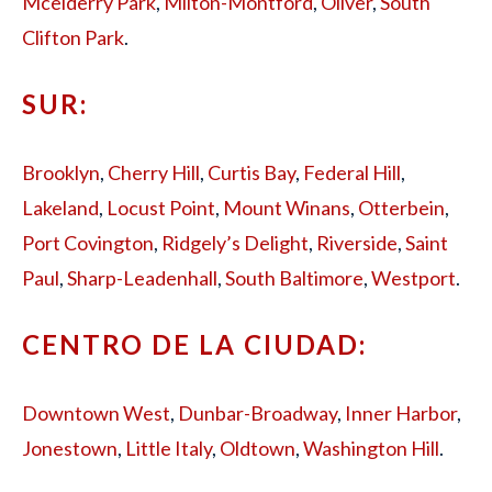
Mcelderry Park
,
Milton-Montford
,
Oliver
,
South
Clifton Park
.
SUR:
Brooklyn
,
Cherry Hill
,
Curtis Bay
,
Federal Hill
,
Lakeland
,
Locust Point
,
Mount Winans
,
Otterbein
,
Port Covington
,
Ridgely’s Delight
,
Riverside
,
Saint
Paul
,
Sharp-Leadenhall
,
South Baltimore
,
Westport
.
CENTRO DE LA CIUDAD:
Downtown West
,
Dunbar-Broadway
,
Inner Harbor
,
Jonestown
,
Little Italy
,
Oldtown
,
Washington Hill
.