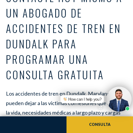
UN ABOGADO DE
ACCIDENTES DE TREN EN
DUNDALK PARA
PROGRAMAR UNA
CONSULTA GRATUITA
Los accidentes de tren en Dundalk, Maryland,
How can I help you?
pueden dejar a las víctimas con lesiones que cambian
la vida, necesidades médicas a largo plazo y cargas
financieras. Nuestra firma comprende los desafíos
CONSULTA
que usted enfrenta. En WGK Personal Injury