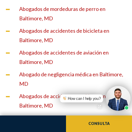
Abogados de mordeduras de perro en
Baltimore, MD
Abogados de accidentes de bicicleta en
Baltimore, MD
Abogados de accidentes de aviación en
Baltimore, MD
Abogado de negligencia médica en Baltimore,
MD
Abogados de accidentes marítimos en
How can I help you?
Baltimore, MD
Abogados de muerte por negligencia en
CONSULTA
Baltimore, MD