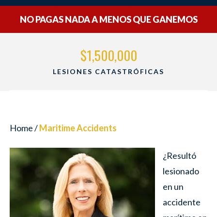
NO PAGAS NADA A MENOS QUE GANEMOS
$1,500,000
LESIONES CATASTRÓFICAS
Home
/
Maritime Accidents
¿Resultó
lesionado
en un
accidente