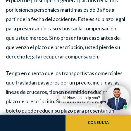
El plazo de prescripción general para los reclamos
por lesiones personales marítimas es de 3 años a
partir de la fecha del accidente. Este es su plazo legal
para presentar un caso y buscar la compensación
que usted merece. Si no presenta un caso antes de
que venza el plazo de prescripción, usted pierde su
derecho legal a recuperar compensación.
Tenga en cuenta que los transportistas comerciales
que trasladan pasajeros por un precio, incluidas las
líneas de cruceros, tienen permitido reducir este
How can I help you?
plazo de prescripción. Su contrato de pasajero o
boleto puede reducir su plazo para presentar un
reclamo a tan solo un año. También es probable que
CONSULTA
se le exija notificar a la línea de cruceros dentro de