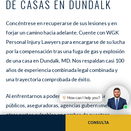
DE CASAS EN DUNDALK
Concéntrese en recuperarse de sus lesiones y en
forjar un camino hacia adelante. Cuente con WGK
Personal Injury Lawyers para encargarse de su lucha
por la compensación tras una fuga de gas y explosión
de una casa en Dundalk, MD. Nos respaldan casi 100
años de experiencia combinada legal combinada y
una trayectoria comprobada de éxito.
Al enfrentarnos a poderosas empresas de servicios
How can I help you?
públicos, aseguradoras, agencias gubernamentales y
otras partes culpables en nombre de nuestros
CONSULTA
clientes, hemos obtenido decenas de millones en