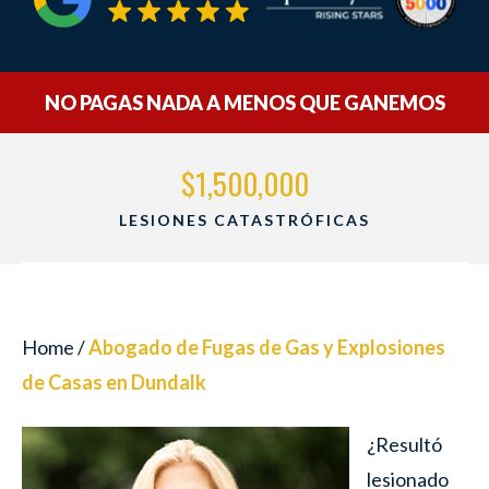
NO PAGAS NADA A MENOS QUE GANEMOS
$1,500,000
LESIONES CATASTRÓFICAS
Home
/
Abogado de Fugas de Gas y Explosiones
de Casas en Dundalk
¿Resultó
lesionado