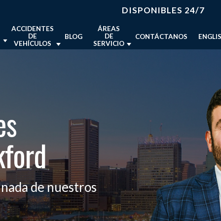
DISPONIBLES 24/7
ACCIDENTES
ÁREAS
DE
DE
BLOG
CONTÁCTANOS
ENGLI
S
VEHÍCULOS
SERVICIO
ABOGADO DE ACCIDENTES DE
ABOGADO DE LESIONES
 PERSONALES
AUTO EN BALTIMORE
PERSONALES EN BALTIMORE
TE DE
BALTIMORE, MD
ES
 DE ACCIDENTES DE UBER
ABOGADO DE ACCIDENTES DE
ABOGADO DE LESIONES
DUNDALK, MD
MORE
MOTOCICLETA EN BALTIMORE
PERSONALES EN DUNDALK
 EN
LARGO, MD
 DE COMPENSACIÓN
ABOGADO DE ACCIDENTES DE
ABOGADO DE LESIONES
es
EN BALTIMORE
CAMIÓN EN BALTIMORE
PERSONALES EN LARGO
ES DE
S
 DE MUERTE POR
ABOGADO DE LESIONES
CIA EN BALTIMORE
kford
PERSONALES EN MARYLAND
IONES
IMORE
S LAS ÁREAS DE
VER TODAS LAS ÁREAS
A
OBADOS
inada de nuestros