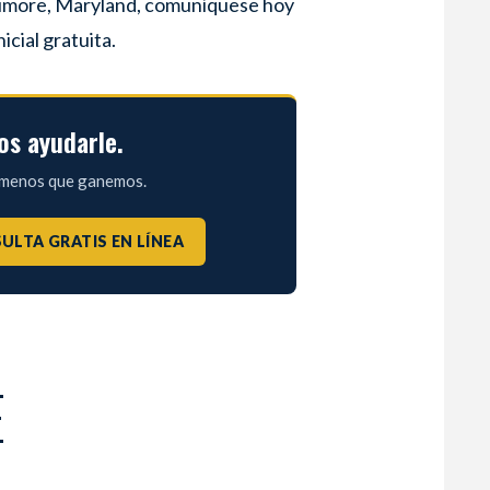
altimore, Maryland, comuníquese hoy
icial gratuita.
s ayudarle.
a menos que ganemos.
ULTA GRATIS EN LÍNEA
E