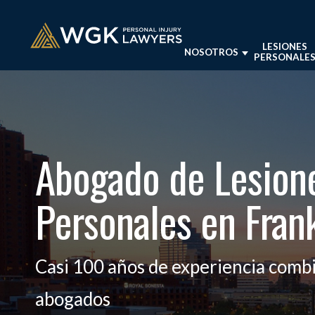
LESIONES
NOSOTROS
PERSONALE
LESIONES
SOBRE NUESTRO BUFE
ABOGADOS DE LESION
PERSONALES
ABOGADO
EN BALTI
NUESTROS ABOGADOS
BALTIMORE, MD
ABOGADO
Abogado de Lesion
LABORAL 
OPINIONES DE CLIENT
LESIONES PERSONALE
ABOGADO
NEGLIGEN
Personales en Fran
RECURSOS SOBRE LES
PERSONALES EN BALT
VER TODA
PRÁCTIC
RESULTADOS COMPR
Casi 100 años de experiencia comb
abogados