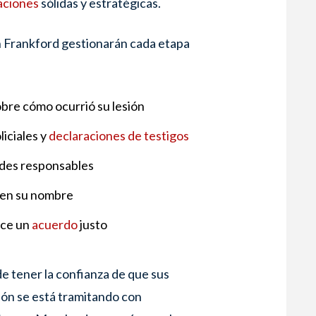
aciones
sólidas y estratégicas.
 Frankford gestionarán cada etapa
obre cómo ocurrió su lesión
iciales y
declaraciones de testigos
dades responsables
en su nombre
ece un
acuerdo
justo
 tener la confianza de que sus
ión se está tramitando con