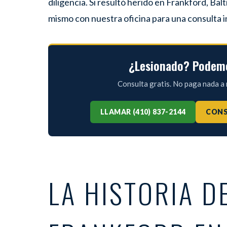
diligencia. Si resultó herido en Frankford, B
mismo con nuestra oficina para una consulta in
¿Lesionado? Podemo
Consulta gratis. No paga nada 
LLAMAR (410) 837-2144
CONS
LA HISTORIA D